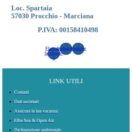
Loc. Spartaia
57030 Procchio - Marciana
P.IVA: 00158410498
Flaticon-
Instagram
Youtube
facebook-
4
LINK UTILI
Contatti
Dati societari
Assicura la tua vacanza
Elba Sea & Open Air
Dichiarazione ambientale